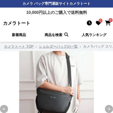
カメラ バッグ
専門通販サイト
カメラトート
10,000
円以上のご購入で送料無料
0
0
カメラトート
新着商品
商品を検索
人気ランキング
カメラトート TOP
›
ショルダーバッグの一覧
›
カメラバッグ スリ
Previous slide
Ne