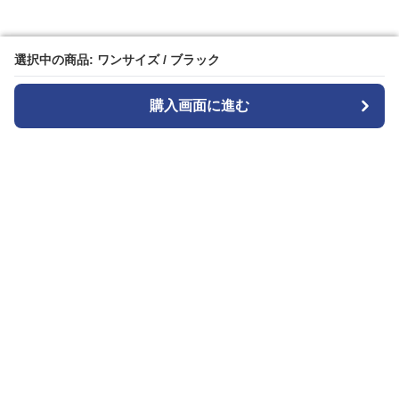
選択中の商品: ワンサイズ / ブラック
選択中の商品: ワンサイズ / ブラック
購入画面に進む
購入画面に進む
カメラトート
について
会社概要