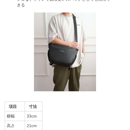
きる
項目
寸法
横幅
33cm
高さ
21cm