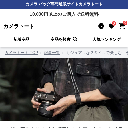
カメラ バッグ
専門通販サイト
カメラトート
10,000
円以上のご購入で送料無料
0
0
カメラトート
新着商品
商品を検索
人気ランキング
カメラトート TOP
›
記事一覧
›
カジュアルなスタイルで楽しむ！