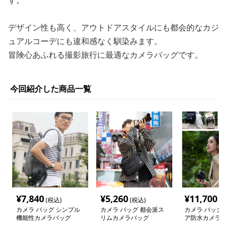
す。
デザイン性も高く、アウトドアスタイルにも都会的なカジ
ュアルコーデにも違和感なく馴染みます。
冒険心あふれる撮影旅行に最適なカメラバッグです。
今回紹介した商品一覧
¥
7,840
¥
5,260
¥
11,700
(税込)
(税込)
(税
カメラ バッグ シンプル
カメラ バッグ 都会派ス
カメラ バッグ 
機能性カメラバッグ
リムカメラバッグ
ア防水カメラバ