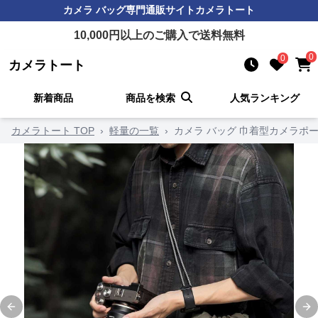
カメラ バッグ
専門通販サイト
カメラトート
10,000
円以上のご購入で送料無料
0
0
カメラトート
新着商品
商品を検索
人気ランキング
カメラトート TOP
›
軽量の一覧
›
カメラ バッグ 巾着型カメラポ
Previous slide
Ne