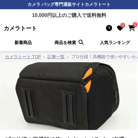
カメラ バッグ
専門通販サイト
カメラトート
10,000
円以上のご購入で送料無料
0
0
カメラトート
新着商品
商品を検索
人気ランキング
カメラトート TOP
›
記事一覧
›
プロ仕様！高機能で使いやすいカ