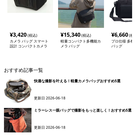
¥
3,420
¥
15,340
¥
6,660
(税込)
(税込)
(税込
カメラ バッグ スマート
軽量コンパクト多機能カ
プロ仕様 多機
設計 コンパクトカメラ
メラ バッグ
バッグ
バッグ
おすすめ記事一覧
快適な撮影を叶える！軽量カメラバッグおすすめ5選
更新日
2026-06-18
ミラーレス一眼バッグで撮影をもっと楽しく！おすすめ5選
更新日
2026-06-18