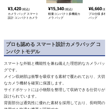
¥
3,420
¥
15,340
¥
6,660
(税込)
(税込)
(税込
カメラ バッグ スマート
軽量コンパクト多機能カ
プロ仕様 多機
設計 コンパクトカメラ
メラ バッグ
バッグ
バッグ
プロも認める スマート設計カメラバッグ コ
ンパクトモデル
スマートな外観と機能性を兼ね備えた理想的なカメラバッ
グです。
メイン収納部は衝撃を吸収する素材で覆われており、大切
なカメラ機材を確実に保護します。
サイドポケットには小物類を整理して収納できる仕切りが
設けられています。
背面部分は通気性に優れた素材を採用しており、長時間の