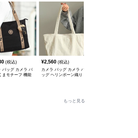
80
¥
2,560
¥
18,240
(税込)
(税込)
(税込)
 バッグ カメラ バ
カメラ バッグ カメラ バ
カメラ バッグ カメラ バ
くまモチーフ 機能
ッグ ヘリンボーン織り
ッグ シンプル素材切替
ートバッグ
キャンバストート
トートバッグ
もっと見る