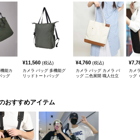
¥
11,560
¥
4,760
¥
7,7
(税込)
(税込)
多機能カ
カメラ バッグ 多機能グ
カメラ バッグ カメラ バ
カメラ
バッグ
リッドトートバッグ
ッグ 二色展開 職人仕立
ッグ 
て 帆布トートバッグ
的ト
のおすすめアイテム