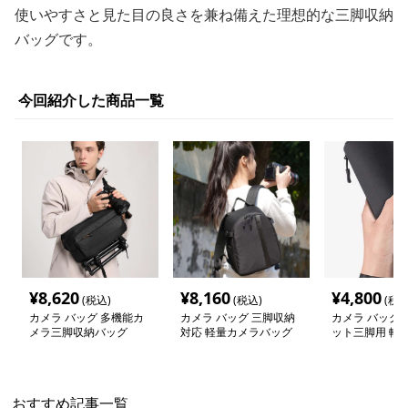
使いやすさと見た目の良さを兼ね備えた理想的な三脚収納
バッグです。
今回紹介した商品一覧
¥
8,620
¥
8,160
¥
4,800
(税込)
(税込)
(税込
カメラ バッグ 多機能カ
カメラ バッグ 三脚収納
カメラ バッグ 
メラ三脚収納バッグ
対応 軽量カメラバッグ
ット三脚用 軽
収納ポーチ
おすすめ記事一覧