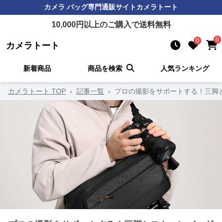
カメラ バッグ
専門通販サイト
カメラトート
10,000
円以上のご購入で送料無料
0
0
カメラトート
新着商品
商品を検索
人気ランキング
カメラトート TOP
›
記事一覧
›
プロの撮影をサポートする！三脚