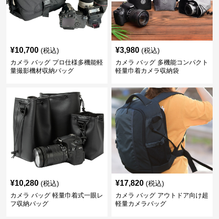
¥
10,700
¥
3,980
(税込)
(税込)
カメラ バッグ プロ仕様多機能軽
カメラ バッグ 多機能コンパクト
量撮影機材収納バッグ
軽量巾着カメラ収納袋
¥
10,280
¥
17,820
(税込)
(税込)
カメラ バッグ 軽量巾着式一眼レ
カメラ バッグ アウトドア向け超
フ収納バッグ
軽量カメラバッグ