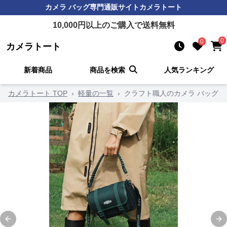
カメラ バッグ
専門通販サイト
カメラトート
10,000
円以上のご購入で送料無料
0
0
カメラトート
新着商品
商品を検索
人気ランキング
カメラトート TOP
›
軽量の一覧
›
クラフト職人のカメラ バッグ
Previous slide
Ne