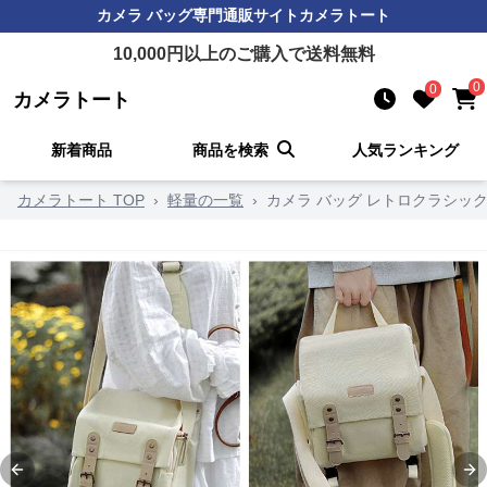
カメラ バッグ
専門通販サイト
カメラトート
10,000
円以上のご購入で送料無料
0
0
カメラトート
新着商品
商品を検索
人気ランキング
カメラトート TOP
›
軽量の一覧
›
カメラ バッグ レトロクラシッ
Previous slide
Ne