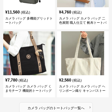
¥
11,560
¥
4,760
(税込)
(税込)
カメラ バッグ 多機能グリッドト
カメラ バッグ カメラ バッグ 二
ートバッグ
色展開 職人仕立て 帆布トートバ
ッグ
¥
7,780
¥
2,560
(税込)
(税込)
カメラ バッグ カメラ バッグ く
カメラ バッグ カメラ バッグ ヘ
まモチーフ 機能的トートバッグ
リンボーン織り キャンバストー
ト
›
カメラ バッグ
の
トートバッグ
一覧へ