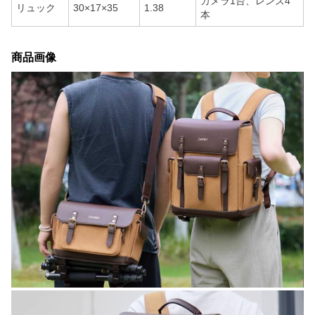
カメラ1台、レンズ4
リュック
30×17×35
1.38
本
商品画像