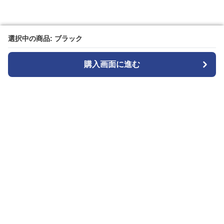
選択中の商品: ブラック
選択中の商品: ブラック
購入画面に進む
購入画面に進む
カメラトート
について
会社概要