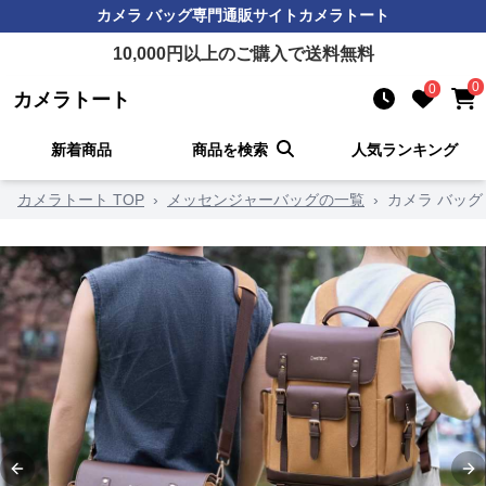
カメラ バッグ
専門通販サイト
カメラトート
10,000
円以上のご購入で送料無料
0
0
カメラトート
新着商品
商品を検索
人気ランキング
カメラトート TOP
›
メッセンジャーバッグの一覧
›
カメラ バッ
Previous slide
Ne