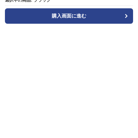
選択中の商品: ブラック
選択中の商品: ブラック
購入画面に進む
購入画面に進む
カメラトート
について
会社概要
利用規約