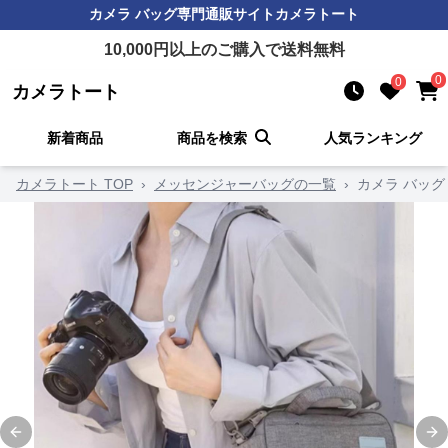
カメラ バッグ
専門通販サイト
カメラトート
10,000
円以上のご購入で送料無料
0
0
カメラトート
新着商品
商品を検索
人気ランキング
カメラトート TOP
›
メッセンジャーバッグの一覧
›
カメラ バッグ
Previous slide
Ne