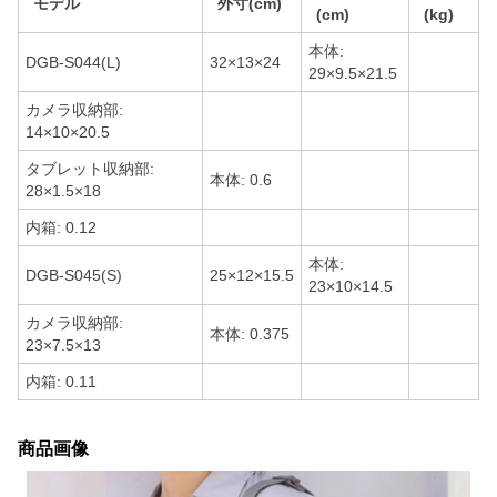
モデル
外寸(cm)
(cm)
(kg)
本体:
DGB-S044(L)
32×13×24
29×9.5×21.5
カメラ収納部:
14×10×20.5
タブレット収納部:
本体: 0.6
28×1.5×18
内箱: 0.12
本体:
DGB-S045(S)
25×12×15.5
23×10×14.5
カメラ収納部:
本体: 0.375
23×7.5×13
内箱: 0.11
商品画像