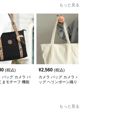
もっと見る
80
¥
2,560
¥
18,240
(税込)
(税込)
(税込)
 バッグ カメラ バ
カメラ バッグ カメラ バ
カメラ バッグ カメラ バ
くまモチーフ 機能
ッグ ヘリンボーン織り
ッグ シンプル素材切替
ートバッグ
キャンバストート
トートバッグ
もっと見る