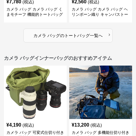
¥
7,780
¥
2,560
(税込)
(税込)
カメラ バッグ カメラ バッグ く
カメラ バッグ カメラ バッグ ヘ
まモチーフ 機能的トートバッグ
リンボーン織り キャンバストー
ト
›
カメラ バッグ
の
トートバッグ
一覧へ
カメラ バッグインナーバッグのおすすめアイテム
¥
4,190
¥
13,200
(税込)
(税込)
カメラ バッグ 可変式仕切り付き
カメラ バッグ 多機能仕切り付き