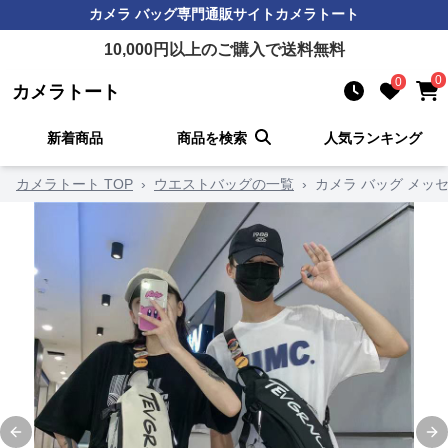
カメラ バッグ
専門通販サイト
カメラトート
10,000
円以上のご購入で送料無料
0
0
カメラトート
新着商品
商品を検索
人気ランキング
カメラトート TOP
›
ウエストバッグの一覧
›
カメラ バッグ メッ
Previous slide
Ne