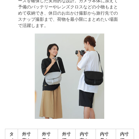
ースを確保した実用的な設計。カメラ本体に加えて
予備のバッテリーやレンズクロスなどの小物もまと
めて収納でき、休日のお出かけ撮影から旅行先での
スナップ撮影まで、荷物を最小限にまとめたい場面
で活躍します。
タ
外寸
外寸
外寸
内寸
内寸
内寸