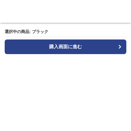
選択中の商品: ブラック
選択中の商品: ブラック
購入画面に進む
購入画面に進む
カメラトート
について