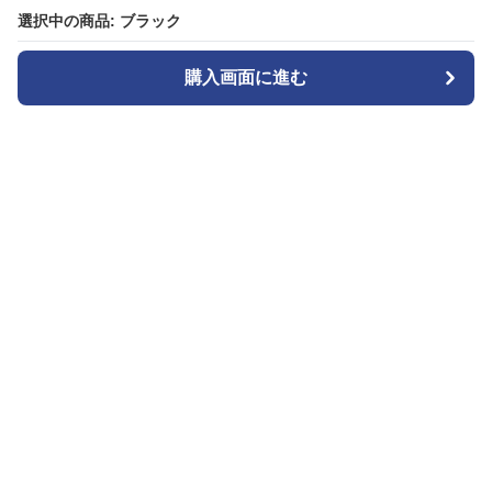
選択中の商品: ブラック
選択中の商品: ブラック
購入画面に進む
購入画面に進む
カメラトート
について
会社概要
利用規約