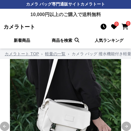
カメラ バッグ
専門通販サイト
カメラトート
10,000
円以上のご購入で送料無料
0
0
カメラトート
新着商品
商品を検索
人気ランキング
カメラトート TOP
›
軽量の一覧
›
カメラ バッグ 撥水機能付き軽
Previous slide
Ne