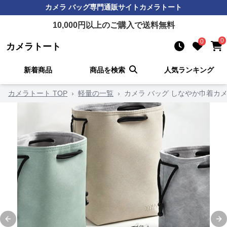
カメラ バッグ
専門通販サイト
カメラトート
10,000
円以上のご購入で送料無料
0
0
カメラトート
新着商品
商品を検索
人気ランキング
カメラトート TOP
›
軽量の一覧
›
カメラ バッグ しなやか巾着カ
Previous slide
Ne