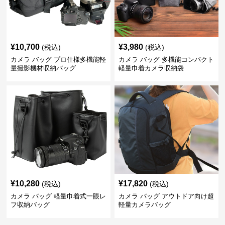
¥
10,700
¥
3,980
(税込)
(税込)
カメラ バッグ プロ仕様多機能軽
カメラ バッグ 多機能コンパクト
量撮影機材収納バッグ
軽量巾着カメラ収納袋
¥
10,280
¥
17,820
(税込)
(税込)
カメラ バッグ 軽量巾着式一眼レ
カメラ バッグ アウトドア向け超
フ収納バッグ
軽量カメラバッグ