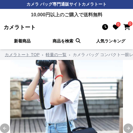
カメラ バッグ
専門通販サイト
カメラトート
10,000
円以上のご購入で送料無料
0
0
カメラトート
新着商品
商品を検索
人気ランキング
カメラトート TOP
›
軽量の一覧
›
カメラ バッグ コンパクト一眼
Previous slide
Ne