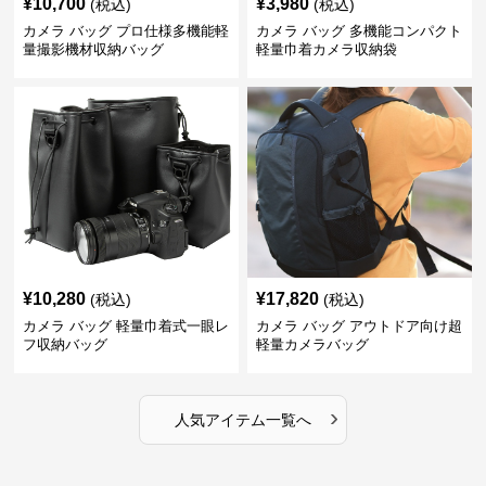
¥
10,700
¥
3,980
(税込)
(税込)
カメラ バッグ プロ仕様多機能軽
カメラ バッグ 多機能コンパクト
量撮影機材収納バッグ
軽量巾着カメラ収納袋
¥
10,280
¥
17,820
(税込)
(税込)
カメラ バッグ 軽量巾着式一眼レ
カメラ バッグ アウトドア向け超
フ収納バッグ
軽量カメラバッグ
›
人気アイテム一覧へ