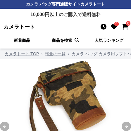
カメラ バッグ
専門通販サイト
カメラトート
10,000
円以上のご購入で送料無料
0
0
カメラトート
新着商品
商品を検索
人気ランキング
カメラトート TOP
›
軽量の一覧
›
カメラ バッグ カメラ用ソフト
Previous slide
Ne