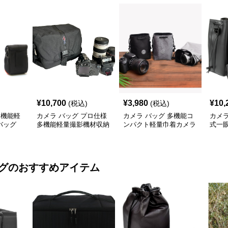
¥
10,700
¥
3,980
¥
10,
(税込)
(税込)
多機能軽
カメラ バッグ プロ仕様
カメラ バッグ 多機能コ
カメラ
バッグ
多機能軽量撮影機材収納
ンパクト軽量巾着カメラ
式一
バッグ
収納袋
グ
のおすすめアイテム