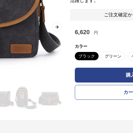
活躍します。
ご注文確定か
Next slide
6,620
円
カラー
ブラック
グリーン
購
カー