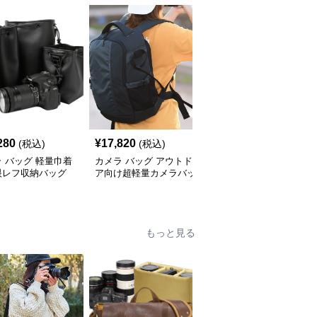
280
¥
17,820
¥
9,140
(税込)
(税込)
(税込)
 バッグ 軽量巾着
カメラ バッグ アウトド
カメラ バッグ コンパク
眼レフ収納バッグ
ア向け超軽量カメラバッ
ト一眼レフ用バッグ ソ
グ
フトケース
もっと見る