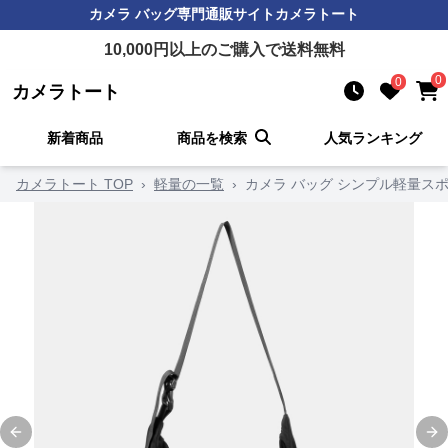
カメラ バッグ
専門通販サイト
カメラトート
10,000
円以上のご購入で送料無料
0
0
カメラトート
新着商品
商品を検索
人気ランキング
カメラトート TOP
›
軽量の一覧
›
カメラ バッグ シンプル軽量ス
Previous slide
Ne