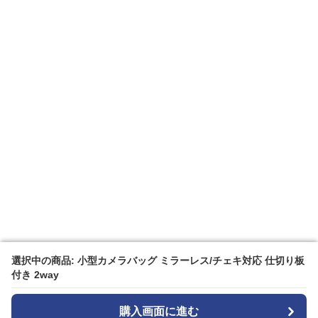
選択中の商品: 小型カメラバッグ ミラーレス/チェキ対応 仕切り板
選択中の商品: 小型カメラバッグ ミラーレス/チェキ対応 仕切り板
付き 2way
付き 2way
購入画面に進む
購入画面に進む