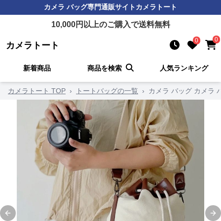
カメラ バッグ
専門通販サイト
カメラトート
10,000
円以上のご購入で送料無料
0
0
カメラトート
新着商品
商品を検索
人気ランキング
カメラトート TOP
›
トートバッグの一覧
›
カメラ バッグ カメラ
Previous slide
Ne