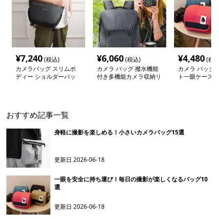
¥
7,240
¥
6,060
¥
4,480
(税込)
(税込)
(税込
カメラバッグ スリムボ
カメラ バッグ 撥水機能
カメラ バッグ 
ディー ショルダーバッ
付き多機能カメラ収納リ
ト一眼ケース
グ
ュック
おすすめ記事一覧
身軽に撮影を楽しめる！小さいカメラバッグ15選
更新日
2026-06-18
一眼を安全に持ち運び！毎日の撮影が楽しくなるバッグ10
選
更新日
2026-06-18