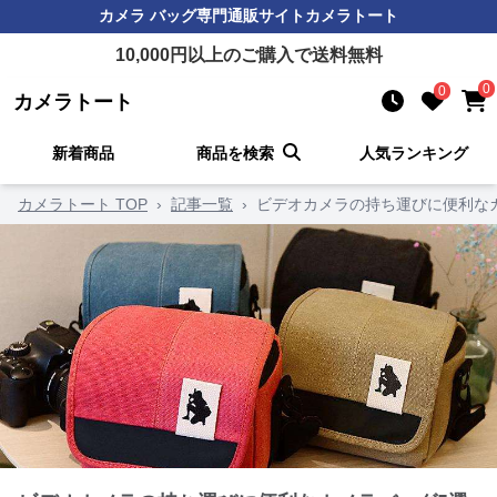
カメラ バッグ
専門通販サイト
カメラトート
10,000
円以上のご購入で送料無料
0
0
カメラトート
新着商品
商品を検索
人気ランキング
カメラトート TOP
›
記事一覧
›
ビデオカメラの持ち運びに便利な