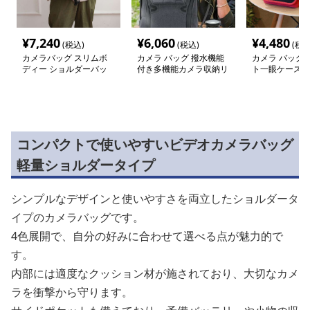
¥
7,240
¥
6,060
¥
4,480
(税込)
(税込)
(税込
カメラバッグ スリムボ
カメラ バッグ 撥水機能
カメラ バッグ 
ディー ショルダーバッ
付き多機能カメラ収納リ
ト一眼ケース
グ
ュック
コンパクトで使いやすいビデオカメラバッグ
軽量ショルダータイプ
シンプルなデザインと使いやすさを両立したショルダータ
イプのカメラバッグです。
4色展開で、自分の好みに合わせて選べる点が魅力的で
す。
内部には適度なクッション材が施されており、大切なカメ
ラを衝撃から守ります。