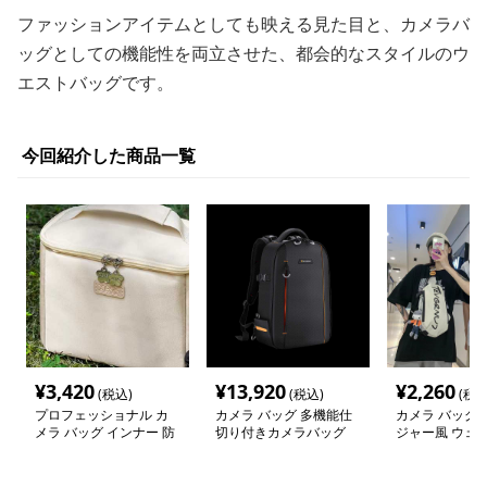
ファッションアイテムとしても映える見た目と、カメラバ
ッグとしての機能性を両立させた、都会的なスタイルのウ
エストバッグです。
今回紹介した商品一覧
¥
3,420
¥
13,920
¥
2,260
(税込)
(税込)
(税込
プロフェッショナル カ
カメラ バッグ 多機能仕
カメラ バッグ 
メラ バッグ インナー 防
切り付きカメラバッグ
ジャー風 ウェス
水
軽量モデル
チ