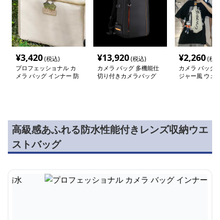
¥
3,420
¥
13,920
¥
2,260
(税込)
(税込)
(税込
プロフェッショナル カ
カメラ バッグ 多機能仕
カメラ バッグ 
メラ バッグ インナー 防
切り付きカメラバッグ
ジャー風 ウェス
水
軽量モデル
チ
高級感あふれる防水性能付きレンズ収納ウエ
ストバッグ