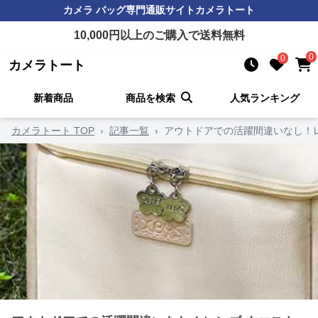
カメラ バッグ
専門通販サイト
カメラトート
10,000
円以上のご購入で送料無料
0
0
カメラトート
新着商品
商品を検索
人気ランキング
カメラトート TOP
›
記事一覧
›
アウトドアでの活躍間違いなし！レ