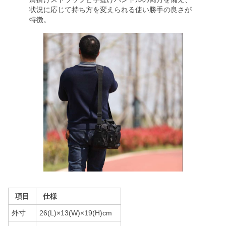
状況に応じて持ち方を変えられる使い勝手の良さが
特徴。
項目
仕様
外寸
26(L)×13(W)×19(H)cm