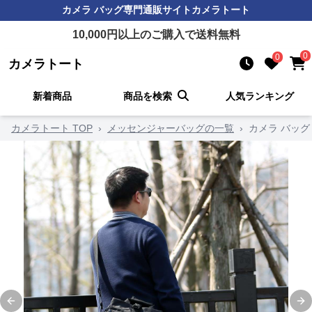
カメラ バッグ
専門通販サイト
カメラトート
10,000
円以上のご購入で送料無料
0
0
カメラトート
新着商品
商品を検索
人気ランキング
カメラトート TOP
›
メッセンジャーバッグの一覧
›
カメラ バッグ
Previous slide
Ne