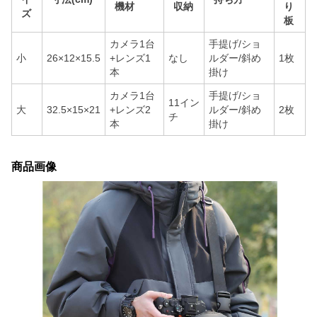
機材
収納
り
ズ
板
カメラ1台
手提げ/ショ
小
26×12×15.5
+レンズ1
なし
ルダー/斜め
1枚
本
掛け
カメラ1台
手提げ/ショ
11イン
大
32.5×15×21
+レンズ2
ルダー/斜め
2枚
チ
本
掛け
商品画像