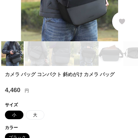
カメラ バッグ コンパクト 斜めがけ カメラ バッグ
4,460
円
サイズ
小
大
カラー
ブラック