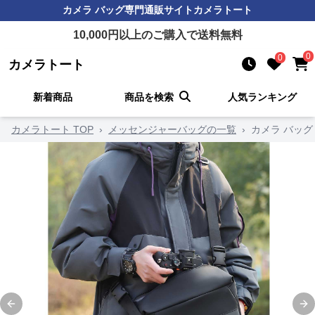
カメラ バッグ
専門通販サイト
カメラトート
10,000
円以上のご購入で送料無料
0
0
カメラトート
新着商品
商品を検索
人気ランキング
カメラトート TOP
›
メッセンジャーバッグの一覧
›
カメラ バッグ
Previous slide
Ne