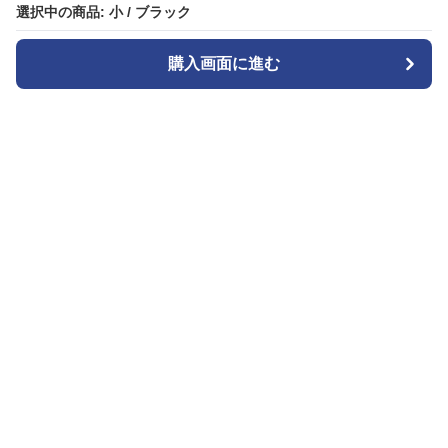
選択中の商品: 小 / ブラック
選択中の商品: 小 / ブラック
購入画面に進む
購入画面に進む
カメラトート
について
会社概要
利用規約